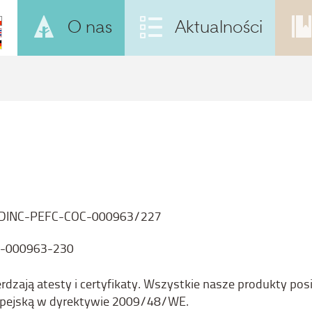
O nas
Aktualności
DINC-PEFC-COC-000963/227
-000963-230
zają atesty i certyfikaty. Wszystkie nasze produkty pos
ropejską w dyrektywie 2009/48/WE.